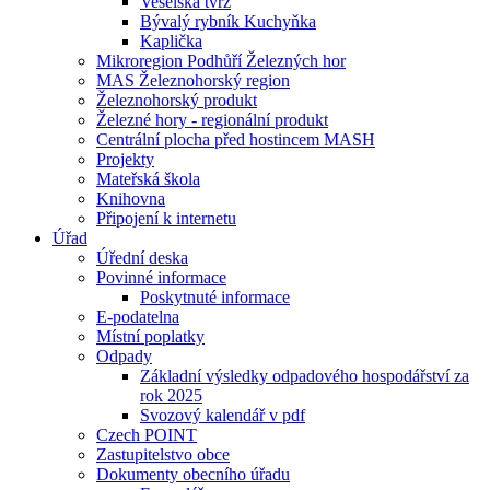
Veselská tvrz
Bývalý rybník Kuchyňka
Kaplička
Mikroregion Podhůří Železných hor
MAS Železnohorský region
Železnohorský produkt
Železné hory - regionální produkt
Centrální plocha před hostincem MASH
Projekty
Mateřská škola
Knihovna
Připojení k internetu
Úřad
Úřední deska
Povinné informace
Poskytnuté informace
E-podatelna
Místní poplatky
Odpady
Základní výsledky odpadového hospodářství za
rok 2025
Svozový kalendář v pdf
Czech POINT
Zastupitelstvo obce
Dokumenty obecního úřadu