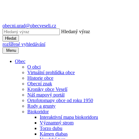
obecni.urad@obecveseli.cz
Hledaný výraz
Hledat
rozšířené vyhledávání
Menu
Obec
O obci
Virtuální prohlídka obce
Historie obce
Obecní znak
Kroniky obce Veselí
Náš mapový portál
Ortofotomapy obce od roku 1950
Rody a grunty
Biokoridor
Interaktivní mapa biokoridoru
Významný strom
Torzo dubu
Kámen diabas