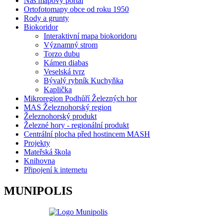
Náš mapový portál
Ortofotomapy obce od roku 1950
Rody a grunty
Biokoridor
Interaktivní mapa biokoridoru
Významný strom
Torzo dubu
Kámen diabas
Veselská tvrz
Bývalý rybník Kuchyňka
Kaplička
Mikroregion Podhůří Železných hor
MAS Železnohorský region
Železnohorský produkt
Železné hory - regionální produkt
Centrální plocha před hostincem MASH
Projekty
Mateřská škola
Knihovna
Připojení k internetu
MUNIPOLIS