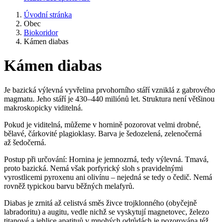
Úvodní stránka
Obec
Biokoridor
Kámen diabas
Kámen diabas
Je bazická výlevná vyvřelina prvohorního stáří vzniklá z gabrového
magmatu. Jeho stáří je 430–440 miliónů let. Struktura není většinou
makroskopicky viditelná.
Pokud je viditelná, můžeme v hornině pozorovat velmi drobné,
bělavé, čárkovité plagioklasy. Barva je šedozelená, zelenočerná
až šedočerná.
Postup při určování: Hornina je jemnozrná, tedy výlevná. Tmavá,
proto bazická. Nemá však porfyrický sloh s pravidelnými
vyrostlicemi pyroxenu ani olivínu – nejedná se tedy o čedič. Nemá
rovněž typickou barvu běžných melafyrů.
Diabas je zrnitá až celistvá směs živce trojklonného (obyčejně
labradoritu) a augitu, vedle nichž se vyskytují magnetovec, železo
titanové a jehlice apatituů v mnohých odrůdách je pozorována též