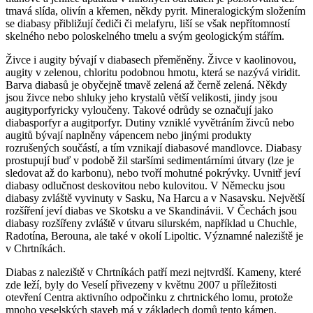
tmavá slída, olivín a křemen, někdy pyrit. Mineralogickým složením
se diabasy přibližují čediči či melafyru, liší se však nepřítomností
skelného nebo poloskelného tmelu a svým geologickým stářím.
Živce i augity bývají v diabasech přeměněny. Živce v kaolinovou,
augity v zelenou, chloritu podobnou hmotu, která se nazývá viridit.
Barva diabasů je obyčejně tmavě zelená až černě zelená. Někdy
jsou živce nebo shluky jeho krystalů větší velikosti, jindy jsou
augityporfyricky vyloučeny. Takové odrůdy se označují jako
diabasporfyr a augitporfyr. Dutiny vzniklé vyvětráním živců nebo
augitů bývají naplněny vápencem nebo jinými produkty
rozrušených součástí, a tím vznikají diabasové mandlovce. Diabasy
prostupují buď v podobě žil staršími sedimentárními útvary (lze je
sledovat až do karbonu), nebo tvoří mohutné pokrývky. Uvnitř jeví
diabasy odlučnost deskovitou nebo kulovitou. V Německu jsou
diabasy zvláště vyvinuty v Sasku, Na Harcu a v Nasavsku. Největší
rozšíření jeví diabas ve Skotsku a ve Skandinávii. V Čechách jsou
diabasy rozšířeny zvláště v útvaru silurském, například u Chuchle,
Radotína, Berouna, ale také v okolí Lipoltic. Významné naleziště je
v Chrtníkách.
Diabas z naleziště v Chrtníkách patří mezi nejtvrdší. Kameny, které
zde leží, byly do Veselí přivezeny v květnu 2007 u příležitosti
otevření Centra aktivního odpočinku z chrtnického lomu, protože
mnoho veselských staveb má v základech domů tento kámen.