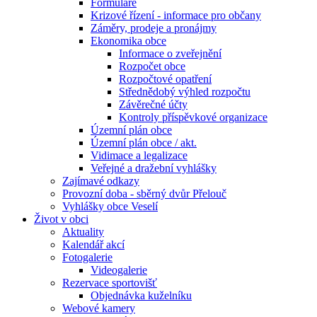
Formuláře
Krizové řízení - informace pro občany
Záměry, prodeje a pronájmy
Ekonomika obce
Informace o zveřejnění
Rozpočet obce
Rozpočtové opatření
Střednědobý výhled rozpočtu
Závěrečné účty
Kontroly příspěvkové organizace
Územní plán obce
Územní plán obce / akt.
Vidimace a legalizace
Veřejné a dražební vyhlášky
Zajímavé odkazy
Provozní doba - sběrný dvůr Přelouč
Vyhlášky obce Veselí
Život v obci
Aktuality
Kalendář akcí
Fotogalerie
Videogalerie
Rezervace sportovišť
Objednávka kuželníku
Webové kamery