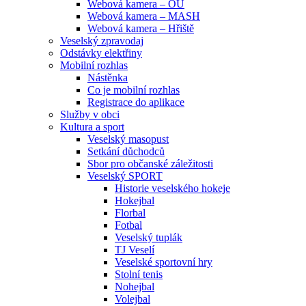
Webová kamera – OU
Webová kamera – MASH
Webová kamera – Hřiště
Veselský zpravodaj
Odstávky elektřiny
Mobilní rozhlas
Nástěnka
Co je mobilní rozhlas
Registrace do aplikace
Služby v obci
Kultura a sport
Veselský masopust
Setkání důchodců
Sbor pro občanské záležitosti
Veselský SPORT
Historie veselského hokeje
Hokejbal
Florbal
Fotbal
Veselský tuplák
TJ Veselí
Veselské sportovní hry
Stolní tenis
Nohejbal
Volejbal