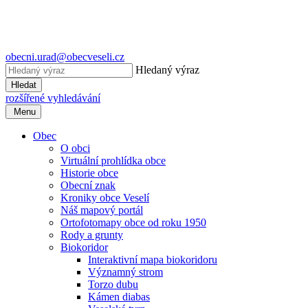
obecni.urad@obecveseli.cz
Hledaný výraz
Hledat
rozšířené vyhledávání
Menu
Obec
O obci
Virtuální prohlídka obce
Historie obce
Obecní znak
Kroniky obce Veselí
Náš mapový portál
Ortofotomapy obce od roku 1950
Rody a grunty
Biokoridor
Interaktivní mapa biokoridoru
Významný strom
Torzo dubu
Kámen diabas