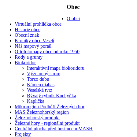
Obec
O obci
Virtuální prohlídka obce
Historie obce
Obecní znak
Kroniky obce Veselí
Náš mapový portál
Ortofotomapy obce od roku 1950
Rody a grunty
Biokoridor
Interaktivní mapa biokoridoru
Významný strom
Torzo dubu
Kámen diabas
Veselská tvrz
Bývalý rybník Kuchyňka
Kaplička
Mikroregion Podhůří Železných hor
MAS Železnohorský region
Železnohorský produkt
Železné hory - regionální produkt
Centrální plocha před hostincem MASH
Projekty