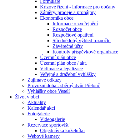
Formuláře
Krizové řízení - informace pro občany
Záměry, prodeje a pronájmy
Ekonomika obce
Informace o zveřejnění
Rozpočet obce
Rozpočtové opatření
Střednědobý výhled rozpočtu
Závěrečné účty
Kontroly příspěvkové organizace
Územní plán obce
Územní plán obce / akt.
Vidimace a legalizace
Veřejné a dražební vyhlášky
Zajímavé odkazy
Provozní doba - sběrný dvůr Přelouč
Vyhlášky obce Veselí
Život v obci
Aktuality
Kalendář akcí
Fotogalerie
Videogalerie
Rezervace sportovišť
Objednávka kuželníku
Webové kamery