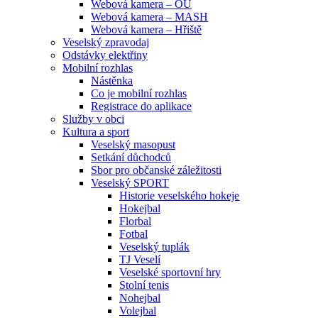
Webová kamera – OU
Webová kamera – MASH
Webová kamera – Hřiště
Veselský zpravodaj
Odstávky elektřiny
Mobilní rozhlas
Nástěnka
Co je mobilní rozhlas
Registrace do aplikace
Služby v obci
Kultura a sport
Veselský masopust
Setkání důchodců
Sbor pro občanské záležitosti
Veselský SPORT
Historie veselského hokeje
Hokejbal
Florbal
Fotbal
Veselský tuplák
TJ Veselí
Veselské sportovní hry
Stolní tenis
Nohejbal
Volejbal