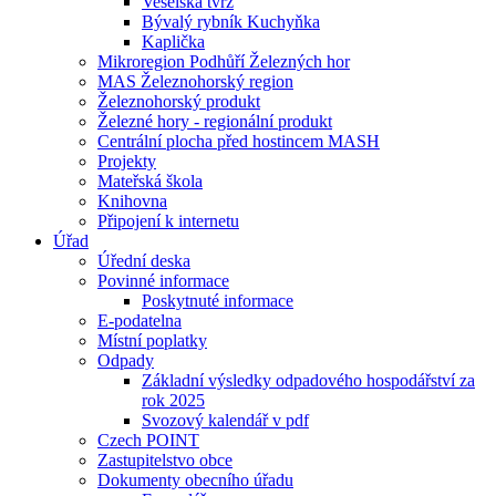
Veselská tvrz
Bývalý rybník Kuchyňka
Kaplička
Mikroregion Podhůří Železných hor
MAS Železnohorský region
Železnohorský produkt
Železné hory - regionální produkt
Centrální plocha před hostincem MASH
Projekty
Mateřská škola
Knihovna
Připojení k internetu
Úřad
Úřední deska
Povinné informace
Poskytnuté informace
E-podatelna
Místní poplatky
Odpady
Základní výsledky odpadového hospodářství za
rok 2025
Svozový kalendář v pdf
Czech POINT
Zastupitelstvo obce
Dokumenty obecního úřadu