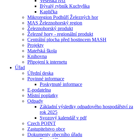
Veselská tvrz
Bývalý rybník Kuchyňka
Kaplička
Mikroregion Podhůří Železných hor
MAS Železnohorský region
Železnohorský produkt
Železné hory - regionální produkt
Centrální plocha před hostincem MASH
Projekty
Mateřská škola
Knihovna
Připojení k internetu
Úřad
Úřední deska
Povinné informace
Poskytnuté informace
E-podatelna
Místní poplatky
Odpady
Základní výsledky odpadového hospodářství za
rok 2025
Svozový kalendář v pdf
Czech POINT
Zastupitelstvo obce
Dokumenty obecního úřadu