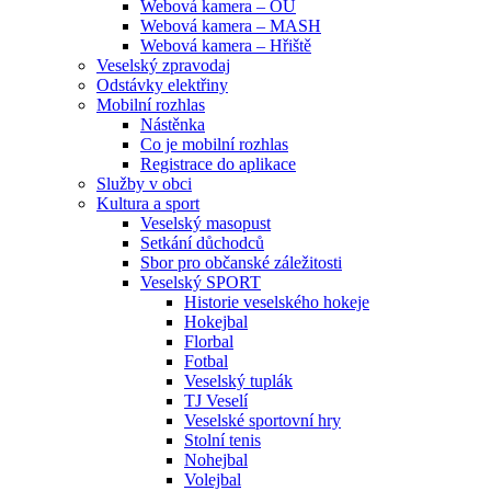
Webová kamera – OU
Webová kamera – MASH
Webová kamera – Hřiště
Veselský zpravodaj
Odstávky elektřiny
Mobilní rozhlas
Nástěnka
Co je mobilní rozhlas
Registrace do aplikace
Služby v obci
Kultura a sport
Veselský masopust
Setkání důchodců
Sbor pro občanské záležitosti
Veselský SPORT
Historie veselského hokeje
Hokejbal
Florbal
Fotbal
Veselský tuplák
TJ Veselí
Veselské sportovní hry
Stolní tenis
Nohejbal
Volejbal