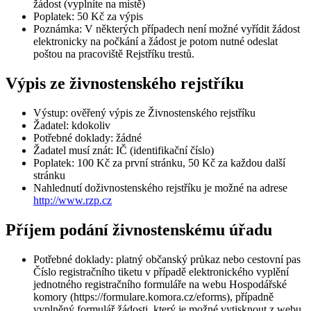
žádost (vyplníte na místě)
Poplatek: 50 Kč za výpis
Poznámka: V některých případech není možné vyřídit žádost
elektronicky na počkání a žádost je potom nutné odeslat
poštou na pracoviště Rejstříku trestů.
Výpis ze živnostenského rejstříku
Výstup: ověřený výpis ze Živnostenského rejstříku
Žadatel: kdokoliv
Potřebné doklady: žádné
Žadatel musí znát: IČ (identifikační číslo)
Poplatek: 100 Kč za první stránku, 50 Kč za každou další
stránku
Nahlednutí doživnostenského rejstříku je možné na adrese
http://www.rzp.cz
Příjem podání živnostenskému úřadu
Potřebné doklady: platný občanský průkaz nebo cestovní pas
Číslo registračního tiketu v případě elektronického vyplění
jednotného registračního formuláře na webu Hospodářské
komory (https://formulare.komora.cz/eforms), případně
vyplněný formulář žádosti, který je možné vytisknout z webu