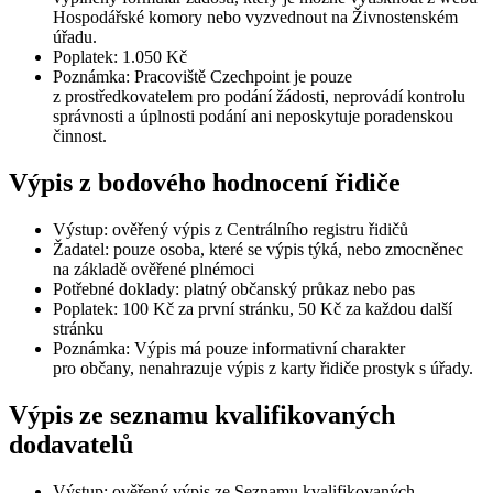
Hospodářské komory nebo vyzvednout na Živnostenském
úřadu.
Poplatek: 1.050 Kč
Poznámka: Pracoviště Czechpoint je pouze
z prostředkovatelem pro podání žádosti, neprovádí kontrolu
správnosti a úplnosti podání ani neposkytuje poradenskou
činnost.
Výpis z bodového hodnocení řidiče
Výstup: ověřený výpis z Centrálního registru řidičů
Žadatel: pouze osoba, které se výpis týká, nebo zmocněnec
na základě ověřené plnémoci
Potřebné doklady: platný občanský průkaz nebo pas
Poplatek: 100 Kč za první stránku, 50 Kč za každou další
stránku
Poznámka: Výpis má pouze informativní charakter
pro občany, nenahrazuje výpis z karty řidiče prostyk s úřady.
Výpis ze seznamu kvalifikovaných
dodavatelů
Výstup: ověřený výpis ze Seznamu kvalifikovaných