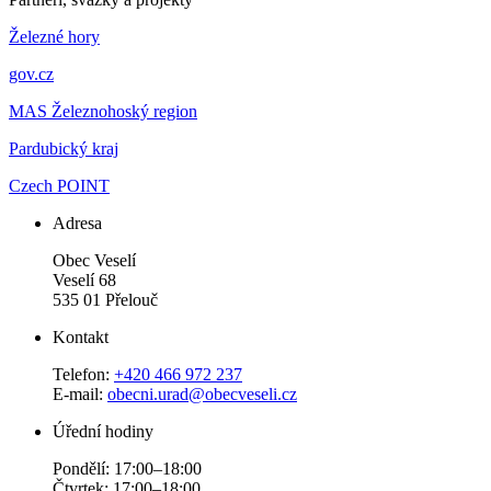
Železné hory
gov.cz
MAS Železnohoský region
Pardubický kraj
Czech POINT
Adresa
Obec Veselí
Veselí 68
535 01 Přelouč
Kontakt
Telefon:
+420 466 972 237
E-mail:
obecni.urad@obecveseli.cz
Úřední hodiny
Pondělí: 17:00–18:00
Čtvrtek: 17:00–18:00