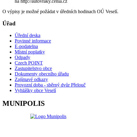
na http://autovraky.cenia.cz
O výpisy je možné požádat v úředních hodinach OÚ Veselí.
Úřad
Úřední deska
Povinné informace
E-podatelna
Místní poplatky
Odpady
Czech POINT
Zastupitelstvo obce
Dokumenty obecního úřadu
Zajímavé odkazy
Provozní doba - sběrný dvůr Přelouč
Vyhlášky obce Veselí
MUNIPOLIS