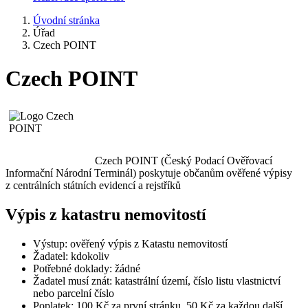
Úvodní stránka
Úřad
Czech POINT
Czech POINT
Czech POINT (Český Podací Ověřovací
Informační Národní Terminál) poskytuje občanům ověřené výpisy
z centrálních státních evidencí a rejstříků
Výpis z katastru nemovitostí
Výstup: ověřený výpis z Katastu nemovitostí
Žadatel: kdokoliv
Potřebné doklady: žádné
Žadatel musí znát: katastrální území, číslo listu vlastnictví
nebo parcelní číslo
Poplatek: 100 Kč za první stránku, 50 Kč za každou další