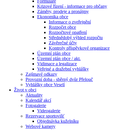
Formuláře
Krizové řízení - informace pro občany
Záměry, prodeje a pronájmy
Ekonomika obce
Informace o zveřejnění
Rozpočet obce
Rozpočtové opatření
Střednědobý výhled rozpočtu
Závěrečné účty
Kontroly příspěvkové organizace
Územní plán obce
Územní plán obce / akt.
Vidimace a legalizace
Veřejné a dražební vyhlášky
Zajímavé odkazy
Provozní doba - sběrný dvůr Přelouč
Vyhlášky obce Veselí
Život v obci
Aktuality
Kalendář akcí
Fotogalerie
Videogalerie
Rezervace sportovišť
Objednávka kuželníku
Webové kamery