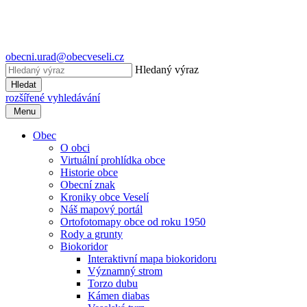
obecni.urad@obecveseli.cz
Hledaný výraz
Hledat
rozšířené vyhledávání
Menu
Obec
O obci
Virtuální prohlídka obce
Historie obce
Obecní znak
Kroniky obce Veselí
Náš mapový portál
Ortofotomapy obce od roku 1950
Rody a grunty
Biokoridor
Interaktivní mapa biokoridoru
Významný strom
Torzo dubu
Kámen diabas