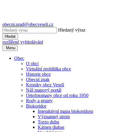
obecni.urad@obecveseli.cz
Hledaný výraz
Hledat
rozšířené vyhledávání
Menu
Obec
O obci
Virtuální prohlídka obce
Historie obce
Obecní znak
Kroniky obce Veselí
Náš mapový portál
Ortofotomapy obce od roku 1950
Rody a grunty
Biokoridor
Interaktivní mapa biokoridoru
Významný strom
Torzo dubu
Kámen diabas