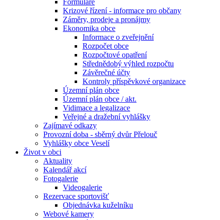
Formuláře
Krizové řízení - informace pro občany
Záměry, prodeje a pronájmy
Ekonomika obce
Informace o zveřejnění
Rozpočet obce
Rozpočtové opatření
Střednědobý výhled rozpočtu
Závěrečné účty
Kontroly příspěvkové organizace
Územní plán obce
Územní plán obce / akt.
Vidimace a legalizace
Veřejné a dražební vyhlášky
Zajímavé odkazy
Provozní doba - sběrný dvůr Přelouč
Vyhlášky obce Veselí
Život v obci
Aktuality
Kalendář akcí
Fotogalerie
Videogalerie
Rezervace sportovišť
Objednávka kuželníku
Webové kamery