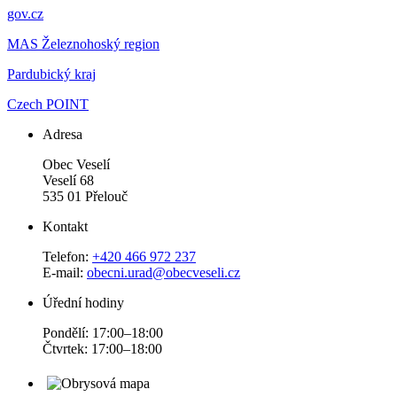
gov.cz
MAS Železnohoský region
Pardubický kraj
Czech POINT
Adresa
Obec Veselí
Veselí 68
535 01 Přelouč
Kontakt
Telefon:
+420 466 972 237
E-mail:
obecni.urad@obecveseli.cz
Úřední hodiny
Pondělí: 17:00–18:00
Čtvrtek: 17:00–18:00