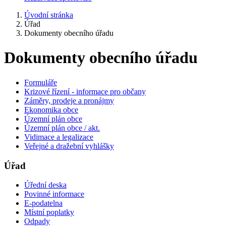
Úvodní stránka
Úřad
Dokumenty obecního úřadu
Dokumenty obecního úřadu
Formuláře
Krizové řízení - informace pro občany
Záměry, prodeje a pronájmy
Ekonomika obce
Územní plán obce
Územní plán obce / akt.
Vidimace a legalizace
Veřejné a dražební vyhlášky
Úřad
Úřední deska
Povinné informace
E-podatelna
Místní poplatky
Odpady