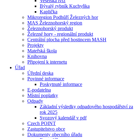
Veselská tvrz
Bývalý rybník Kuchyňka
Kaplička
Mikroregion Podhůří Železných hor
MAS Železnohorský region
Železnohorský produkt
Železné hory - regionální produkt
Centrální plocha před hostincem MASH
Projekty
Mateřská škola
Knihovna
Připojení k internetu
Úřad
Úřední deska
Povinné informace
Poskytnuté informace
E-podatelna
Místní poplatky
Odpady
Základní výsledky odpadového hospodářství za
rok 2025
Svozový kalendář v pdf
Czech POINT
Zastupitelstvo obce
Dokumenty obecního úřadu