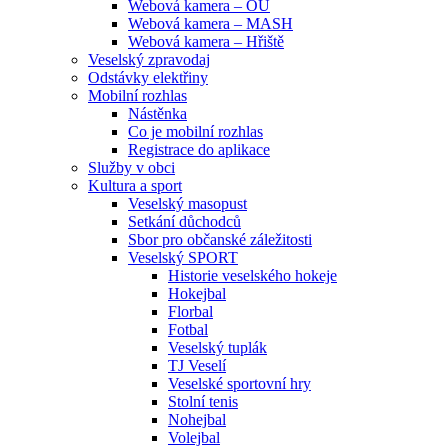
Webová kamera – OU
Webová kamera – MASH
Webová kamera – Hřiště
Veselský zpravodaj
Odstávky elektřiny
Mobilní rozhlas
Nástěnka
Co je mobilní rozhlas
Registrace do aplikace
Služby v obci
Kultura a sport
Veselský masopust
Setkání důchodců
Sbor pro občanské záležitosti
Veselský SPORT
Historie veselského hokeje
Hokejbal
Florbal
Fotbal
Veselský tuplák
TJ Veselí
Veselské sportovní hry
Stolní tenis
Nohejbal
Volejbal