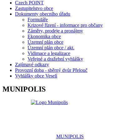
Czech POINT
Zastupitelstvo obce
Dokumenty obecního úřadu
Formuláře
Krizové řízení - informace pro občany
Záměry, prodeje a pronájmy
Ekonomika obce
Územní plán obce
Územní plán obce / akt.
Vidimace a legalizace
Veřejné a dražební vyhlášky
Zajímavé odkazy
Provozní doba - sběrný dvůr Přelouč
Vyhlášky obce Veselí
MUNIPOLIS
MUNIPOLIS