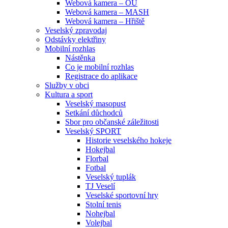
Webová kamera – OU
Webová kamera – MASH
Webová kamera – Hřiště
Veselský zpravodaj
Odstávky elektřiny
Mobilní rozhlas
Nástěnka
Co je mobilní rozhlas
Registrace do aplikace
Služby v obci
Kultura a sport
Veselský masopust
Setkání důchodců
Sbor pro občanské záležitosti
Veselský SPORT
Historie veselského hokeje
Hokejbal
Florbal
Fotbal
Veselský tuplák
TJ Veselí
Veselské sportovní hry
Stolní tenis
Nohejbal
Volejbal