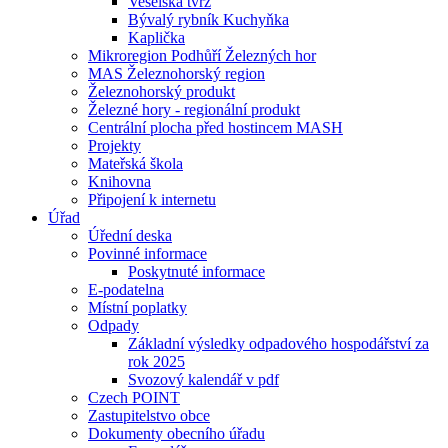
Veselská tvrz
Bývalý rybník Kuchyňka
Kaplička
Mikroregion Podhůří Železných hor
MAS Železnohorský region
Železnohorský produkt
Železné hory - regionální produkt
Centrální plocha před hostincem MASH
Projekty
Mateřská škola
Knihovna
Připojení k internetu
Úřad
Úřední deska
Povinné informace
Poskytnuté informace
E-podatelna
Místní poplatky
Odpady
Základní výsledky odpadového hospodářství za
rok 2025
Svozový kalendář v pdf
Czech POINT
Zastupitelstvo obce
Dokumenty obecního úřadu