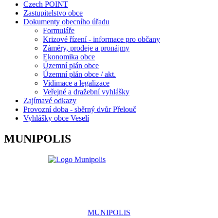
Czech POINT
Zastupitelstvo obce
Dokumenty obecního úřadu
Formuláře
Krizové řízení - informace pro občany
Záměry, prodeje a pronájmy
Ekonomika obce
Územní plán obce
Územní plán obce / akt.
Vidimace a legalizace
Veřejné a dražební vyhlášky
Zajímavé odkazy
Provozní doba - sběrný dvůr Přelouč
Vyhlášky obce Veselí
MUNIPOLIS
MUNIPOLIS