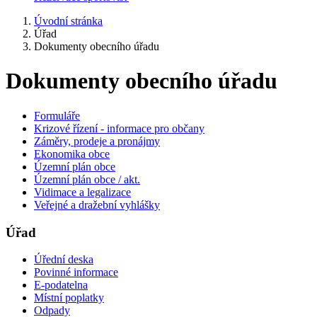
Úvodní stránka
Úřad
Dokumenty obecního úřadu
Dokumenty obecního úřadu
Formuláře
Krizové řízení - informace pro občany
Záměry, prodeje a pronájmy
Ekonomika obce
Územní plán obce
Územní plán obce / akt.
Vidimace a legalizace
Veřejné a dražební vyhlášky
Úřad
Úřední deska
Povinné informace
E-podatelna
Místní poplatky
Odpady