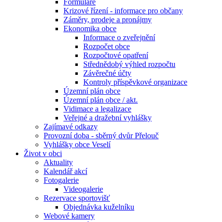
Formuláře
Krizové řízení - informace pro občany
Záměry, prodeje a pronájmy
Ekonomika obce
Informace o zveřejnění
Rozpočet obce
Rozpočtové opatření
Střednědobý výhled rozpočtu
Závěrečné účty
Kontroly příspěvkové organizace
Územní plán obce
Územní plán obce / akt.
Vidimace a legalizace
Veřejné a dražební vyhlášky
Zajímavé odkazy
Provozní doba - sběrný dvůr Přelouč
Vyhlášky obce Veselí
Život v obci
Aktuality
Kalendář akcí
Fotogalerie
Videogalerie
Rezervace sportovišť
Objednávka kuželníku
Webové kamery