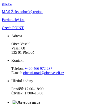
gov.cz
MAS Železnohoský region
Pardubický kraj
Czech POINT
Adresa
Obec Veselí
Veselí 68
535 01 Přelouč
Kontakt
Telefon:
+420 466 972 237
E-mail:
obecni.urad@obecveseli.cz
Úřední hodiny
Pondělí: 17:00–18:00
Čtvrtek: 17:00–18:00