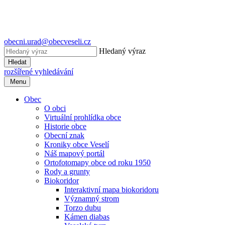
obecni.urad@obecveseli.cz
Hledaný výraz
Hledat
rozšířené vyhledávání
Menu
Obec
O obci
Virtuální prohlídka obce
Historie obce
Obecní znak
Kroniky obce Veselí
Náš mapový portál
Ortofotomapy obce od roku 1950
Rody a grunty
Biokoridor
Interaktivní mapa biokoridoru
Významný strom
Torzo dubu
Kámen diabas