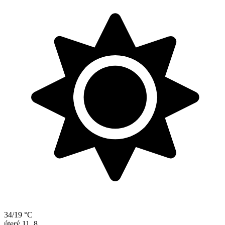
34/19 °C
úterý
11. 8.