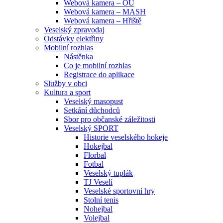
Webová kamera – OU
Webová kamera – MASH
Webová kamera – Hřiště
Veselský zpravodaj
Odstávky elektřiny
Mobilní rozhlas
Nástěnka
Co je mobilní rozhlas
Registrace do aplikace
Služby v obci
Kultura a sport
Veselský masopust
Setkání důchodců
Sbor pro občanské záležitosti
Veselský SPORT
Historie veselského hokeje
Hokejbal
Florbal
Fotbal
Veselský tuplák
TJ Veselí
Veselské sportovní hry
Stolní tenis
Nohejbal
Volejbal