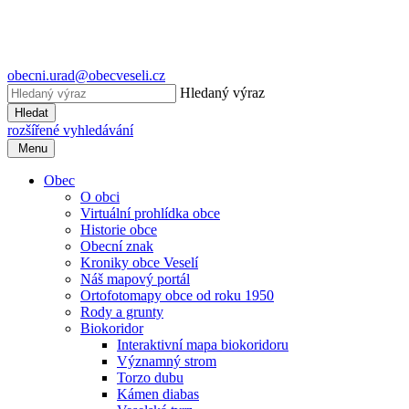
obecni.urad@obecveseli.cz
Hledaný výraz
Hledat
rozšířené vyhledávání
Menu
Obec
O obci
Virtuální prohlídka obce
Historie obce
Obecní znak
Kroniky obce Veselí
Náš mapový portál
Ortofotomapy obce od roku 1950
Rody a grunty
Biokoridor
Interaktivní mapa biokoridoru
Významný strom
Torzo dubu
Kámen diabas