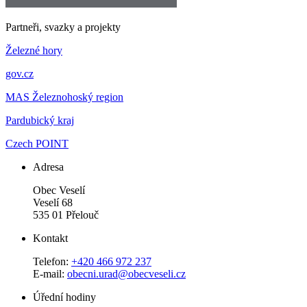
Partneři, svazky a projekty
Železné hory
gov.cz
MAS Železnohoský region
Pardubický kraj
Czech POINT
Adresa
Obec Veselí
Veselí 68
535 01 Přelouč
Kontakt
Telefon:
+420 466 972 237
E-mail:
obecni.urad@obecveseli.cz
Úřední hodiny