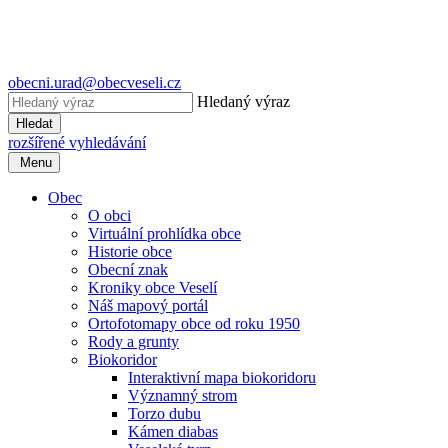
obecni.urad@obecveseli.cz
Hledaný výraz
Hledat
rozšířené vyhledávání
Menu
Obec
O obci
Virtuální prohlídka obce
Historie obce
Obecní znak
Kroniky obce Veselí
Náš mapový portál
Ortofotomapy obce od roku 1950
Rody a grunty
Biokoridor
Interaktivní mapa biokoridoru
Významný strom
Torzo dubu
Kámen diabas