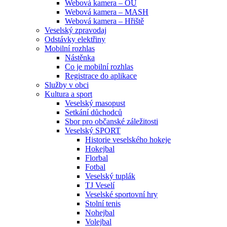
Webová kamera – OU
Webová kamera – MASH
Webová kamera – Hřiště
Veselský zpravodaj
Odstávky elektřiny
Mobilní rozhlas
Nástěnka
Co je mobilní rozhlas
Registrace do aplikace
Služby v obci
Kultura a sport
Veselský masopust
Setkání důchodců
Sbor pro občanské záležitosti
Veselský SPORT
Historie veselského hokeje
Hokejbal
Florbal
Fotbal
Veselský tuplák
TJ Veselí
Veselské sportovní hry
Stolní tenis
Nohejbal
Volejbal