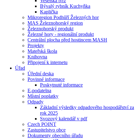
Veselská tvrz
Bývalý rybník Kuchyňka
Kaplička
Mikroregion Podhůří Železných hor
MAS Železnohorský region
Železnohorský produkt
Železné hory - regionální produkt
Centrální plocha před hostincem MASH
Projekty
Mateřská škola
Knihovna
Připojení k internetu
Úřad
Úřední deska
Povinné informace
Poskytnuté informace
E-podatelna
Místní poplatky
Odpady
Základní výsledky odpadového hospodářství za
rok 2025
Svozový kalendář v pdf
Czech POINT
Zastupitelstvo obce
Dokumenty obecního úřadu