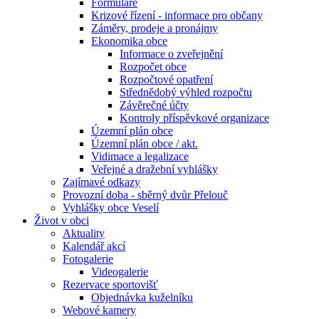
Formuláře
Krizové řízení - informace pro občany
Záměry, prodeje a pronájmy
Ekonomika obce
Informace o zveřejnění
Rozpočet obce
Rozpočtové opatření
Střednědobý výhled rozpočtu
Závěrečné účty
Kontroly příspěvkové organizace
Územní plán obce
Územní plán obce / akt.
Vidimace a legalizace
Veřejné a dražební vyhlášky
Zajímavé odkazy
Provozní doba - sběrný dvůr Přelouč
Vyhlášky obce Veselí
Život v obci
Aktuality
Kalendář akcí
Fotogalerie
Videogalerie
Rezervace sportovišť
Objednávka kuželníku
Webové kamery