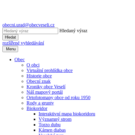
obecni.urad@obecveseli.cz
Hledaný výraz
Hledat
rozšířené vyhledávání
Menu
Obec
O obci
Virtuální prohlídka obce
Historie obce
Obecní znak
Kroniky obce Veselí
Náš mapový portál
Ortofotomapy obce od roku 1950
Rody a grunty
Biokoridor
Interaktivní mapa biokoridoru
Významný strom
Torzo dubu
Kámen diabas