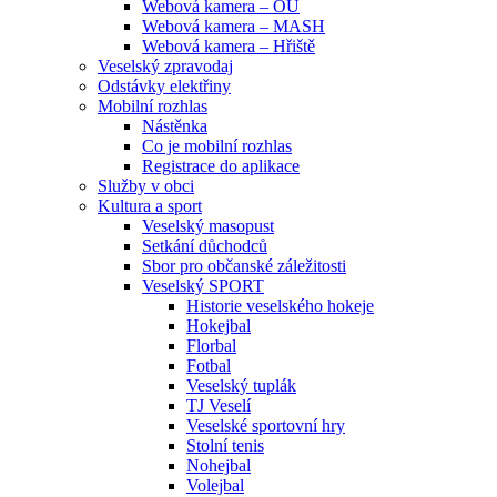
Webová kamera – OU
Webová kamera – MASH
Webová kamera – Hřiště
Veselský zpravodaj
Odstávky elektřiny
Mobilní rozhlas
Nástěnka
Co je mobilní rozhlas
Registrace do aplikace
Služby v obci
Kultura a sport
Veselský masopust
Setkání důchodců
Sbor pro občanské záležitosti
Veselský SPORT
Historie veselského hokeje
Hokejbal
Florbal
Fotbal
Veselský tuplák
TJ Veselí
Veselské sportovní hry
Stolní tenis
Nohejbal
Volejbal