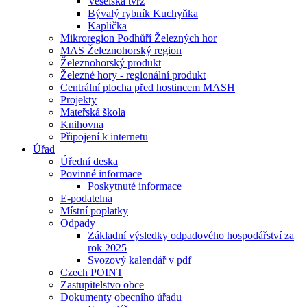
Veselská tvrz
Bývalý rybník Kuchyňka
Kaplička
Mikroregion Podhůří Železných hor
MAS Železnohorský region
Železnohorský produkt
Železné hory - regionální produkt
Centrální plocha před hostincem MASH
Projekty
Mateřská škola
Knihovna
Připojení k internetu
Úřad
Úřední deska
Povinné informace
Poskytnuté informace
E-podatelna
Místní poplatky
Odpady
Základní výsledky odpadového hospodářství za
rok 2025
Svozový kalendář v pdf
Czech POINT
Zastupitelstvo obce
Dokumenty obecního úřadu