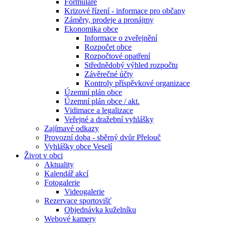
Formuláře
Krizové řízení - informace pro občany
Záměry, prodeje a pronájmy
Ekonomika obce
Informace o zveřejnění
Rozpočet obce
Rozpočtové opatření
Střednědobý výhled rozpočtu
Závěrečné účty
Kontroly příspěvkové organizace
Územní plán obce
Územní plán obce / akt.
Vidimace a legalizace
Veřejné a dražební vyhlášky
Zajímavé odkazy
Provozní doba - sběrný dvůr Přelouč
Vyhlášky obce Veselí
Život v obci
Aktuality
Kalendář akcí
Fotogalerie
Videogalerie
Rezervace sportovišť
Objednávka kuželníku
Webové kamery