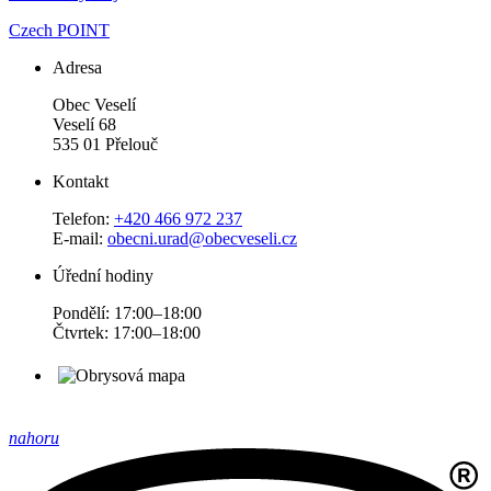
Czech POINT
Adresa
Obec Veselí
Veselí 68
535 01 Přelouč
Kontakt
Telefon:
+420 466 972 237
E-mail:
obecni.urad@obecveseli.cz
Úřední hodiny
Pondělí: 17:00–18:00
Čtvrtek: 17:00–18:00
nahoru