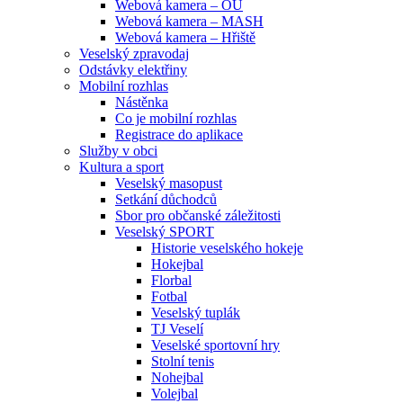
Webová kamera – OU
Webová kamera – MASH
Webová kamera – Hřiště
Veselský zpravodaj
Odstávky elektřiny
Mobilní rozhlas
Nástěnka
Co je mobilní rozhlas
Registrace do aplikace
Služby v obci
Kultura a sport
Veselský masopust
Setkání důchodců
Sbor pro občanské záležitosti
Veselský SPORT
Historie veselského hokeje
Hokejbal
Florbal
Fotbal
Veselský tuplák
TJ Veselí
Veselské sportovní hry
Stolní tenis
Nohejbal
Volejbal