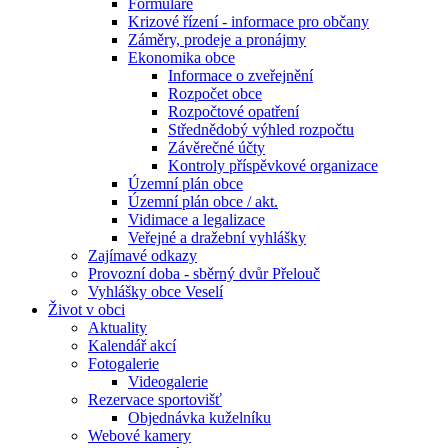
Formuláře
Krizové řízení - informace pro občany
Záměry, prodeje a pronájmy
Ekonomika obce
Informace o zveřejnění
Rozpočet obce
Rozpočtové opatření
Střednědobý výhled rozpočtu
Závěrečné účty
Kontroly příspěvkové organizace
Územní plán obce
Územní plán obce / akt.
Vidimace a legalizace
Veřejné a dražební vyhlášky
Zajímavé odkazy
Provozní doba - sběrný dvůr Přelouč
Vyhlášky obce Veselí
Život v obci
Aktuality
Kalendář akcí
Fotogalerie
Videogalerie
Rezervace sportovišť
Objednávka kuželníku
Webové kamery