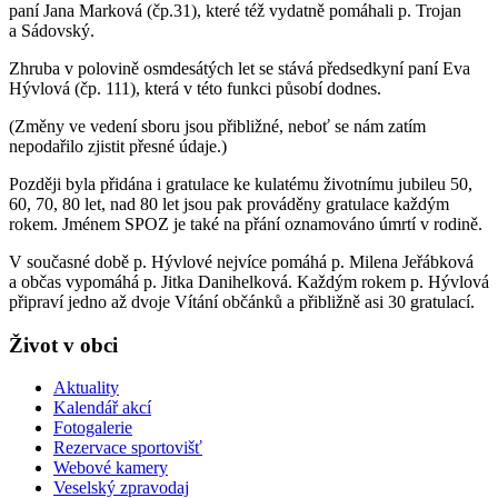
paní Jana Marková (čp.31), které též vydatně pomáhali p. Trojan
a Sádovský.
Zhruba v polovině osmdesátých let se stává předsedkyní paní Eva
Hývlová (čp. 111), která v této funkci působí dodnes.
(Změny ve vedení sboru jsou přibližné, neboť se nám zatím
nepodařilo zjistit přesné údaje.)
Později byla přidána i gratulace ke kulatému životnímu jubileu 50,
60, 70, 80 let, nad 80 let jsou pak prováděny gratulace každým
rokem. Jménem SPOZ je také na přání oznamováno úmrtí v rodině.
V současné době p. Hývlové nejvíce pomáhá p. Milena Jeřábková
a občas vypomáhá p. Jitka Danihelková. Každým rokem p. Hývlová
připraví jedno až dvoje Vítání občánků a přibližně asi 30 gratulací.
Život v obci
Aktuality
Kalendář akcí
Fotogalerie
Rezervace sportovišť
Webové kamery
Veselský zpravodaj