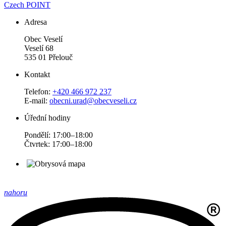
Czech POINT
Adresa
Obec Veselí
Veselí 68
535 01 Přelouč
Kontakt
Telefon:
+420 466 972 237
E-mail:
obecni.urad@obecveseli.cz
Úřední hodiny
Pondělí: 17:00–18:00
Čtvrtek: 17:00–18:00
nahoru