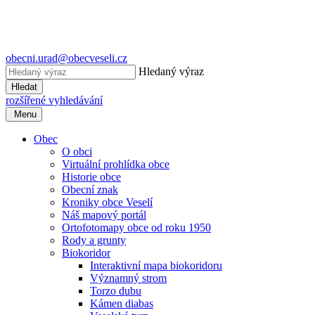
obecni.urad@obecveseli.cz
Hledaný výraz
Hledat
rozšířené vyhledávání
Menu
Obec
O obci
Virtuální prohlídka obce
Historie obce
Obecní znak
Kroniky obce Veselí
Náš mapový portál
Ortofotomapy obce od roku 1950
Rody a grunty
Biokoridor
Interaktivní mapa biokoridoru
Významný strom
Torzo dubu
Kámen diabas