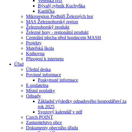
Veselská tvrz
Bývalý rybník Kuchyňka
Kaplička
Mikroregion Podhůří Železných hor
MAS Železnohorský region
Železnohorský produkt
Železné hory - regionální produkt
Centrální plocha před hostincem MASH
Projekty
Mateřská škola
Knihovna
Připojení k internetu
Úřad
Úřední deska
Povinné informace
Poskytnuté informace
E-podatelna
Místní poplatky
Odpady
Základní výsledky odpadového hospodářství za
rok 2025
Svozový kalendář v pdf
Czech POINT
Zastupitelstvo obce
Dokumenty obecního úřadu