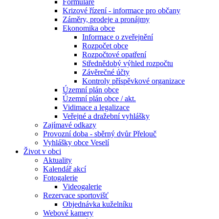
Formuláře
Krizové řízení - informace pro občany
Záměry, prodeje a pronájmy
Ekonomika obce
Informace o zveřejnění
Rozpočet obce
Rozpočtové opatření
Střednědobý výhled rozpočtu
Závěrečné účty
Kontroly příspěvkové organizace
Územní plán obce
Územní plán obce / akt.
Vidimace a legalizace
Veřejné a dražební vyhlášky
Zajímavé odkazy
Provozní doba - sběrný dvůr Přelouč
Vyhlášky obce Veselí
Život v obci
Aktuality
Kalendář akcí
Fotogalerie
Videogalerie
Rezervace sportovišť
Objednávka kuželníku
Webové kamery