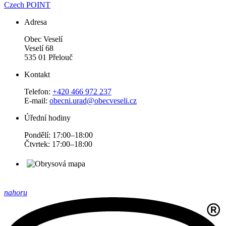
Czech POINT
Adresa
Obec Veselí
Veselí 68
535 01 Přelouč
Kontakt
Telefon:
+420 466 972 237
E-mail:
obecni.urad@obecveseli.cz
Úřední hodiny
Pondělí: 17:00–18:00
Čtvrtek: 17:00–18:00
nahoru