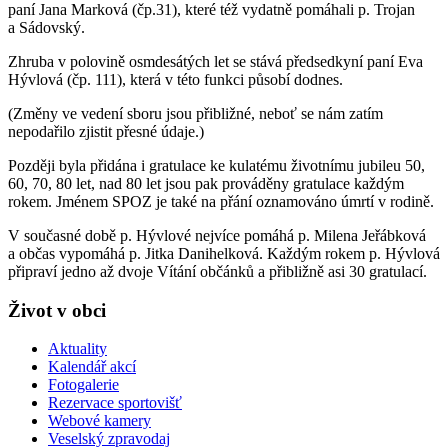
paní Jana Marková (čp.31), které též vydatně pomáhali p. Trojan
a Sádovský.
Zhruba v polovině osmdesátých let se stává předsedkyní paní Eva
Hývlová (čp. 111), která v této funkci působí dodnes.
(Změny ve vedení sboru jsou přibližné, neboť se nám zatím
nepodařilo zjistit přesné údaje.)
Později byla přidána i gratulace ke kulatému životnímu jubileu 50,
60, 70, 80 let, nad 80 let jsou pak prováděny gratulace každým
rokem. Jménem SPOZ je také na přání oznamováno úmrtí v rodině.
V současné době p. Hývlové nejvíce pomáhá p. Milena Jeřábková
a občas vypomáhá p. Jitka Danihelková. Každým rokem p. Hývlová
připraví jedno až dvoje Vítání občánků a přibližně asi 30 gratulací.
Život v obci
Aktuality
Kalendář akcí
Fotogalerie
Rezervace sportovišť
Webové kamery
Veselský zpravodaj