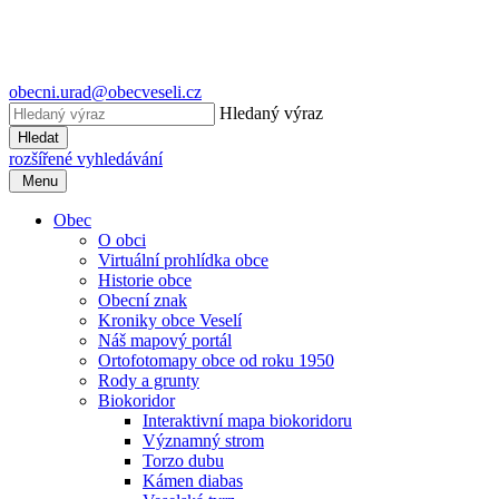
obecni.urad@obecveseli.cz
Hledaný výraz
Hledat
rozšířené vyhledávání
Menu
Obec
O obci
Virtuální prohlídka obce
Historie obce
Obecní znak
Kroniky obce Veselí
Náš mapový portál
Ortofotomapy obce od roku 1950
Rody a grunty
Biokoridor
Interaktivní mapa biokoridoru
Významný strom
Torzo dubu
Kámen diabas