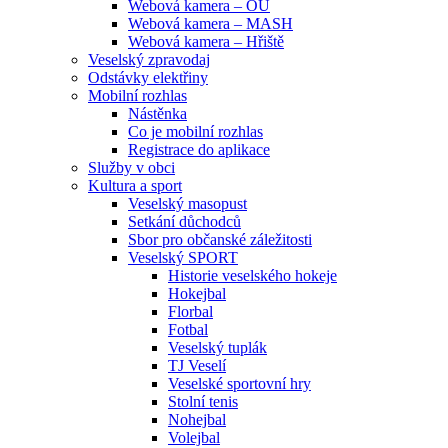
Webová kamera – OU
Webová kamera – MASH
Webová kamera – Hřiště
Veselský zpravodaj
Odstávky elektřiny
Mobilní rozhlas
Nástěnka
Co je mobilní rozhlas
Registrace do aplikace
Služby v obci
Kultura a sport
Veselský masopust
Setkání důchodců
Sbor pro občanské záležitosti
Veselský SPORT
Historie veselského hokeje
Hokejbal
Florbal
Fotbal
Veselský tuplák
TJ Veselí
Veselské sportovní hry
Stolní tenis
Nohejbal
Volejbal