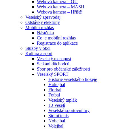
Webová kamera – OU
Webová kamera – MASH
Webová kamera – Hřiště
Veselský zpravodaj
Odstávky elektřiny
Mobilní rozhlas
Nástěnka
Co je mobilní rozhlas
Registrace do aplikace
Služby v obci
Kultura a sport
Veselský masopust
Setkání důchodců
Sbor pro občanské záležitosti
Veselský SPORT
Historie veselského hokeje
Hokejbal
Florbal
Fotbal
Veselský tuplák
TJ Veselí
Veselské sportovní hry
Stolní tenis
Nohejbal
Volejbal