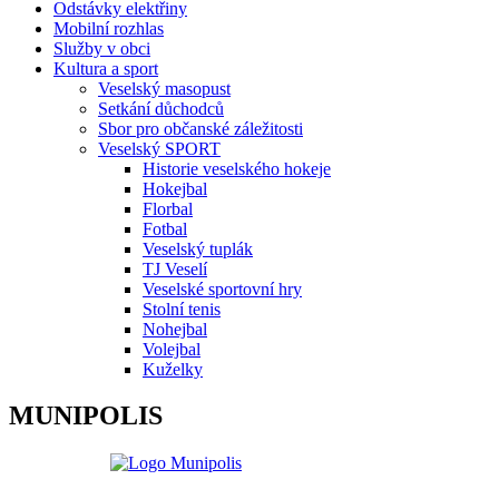
Odstávky elektřiny
Mobilní rozhlas
Služby v obci
Kultura a sport
Veselský masopust
Setkání důchodců
Sbor pro občanské záležitosti
Veselský SPORT
Historie veselského hokeje
Hokejbal
Florbal
Fotbal
Veselský tuplák
TJ Veselí
Veselské sportovní hry
Stolní tenis
Nohejbal
Volejbal
Kuželky
MUNIPOLIS