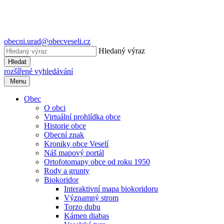
obecni.urad@obecveseli.cz
Hledaný výraz
Hledat
rozšířené vyhledávání
Menu
Obec
O obci
Virtuální prohlídka obce
Historie obce
Obecní znak
Kroniky obce Veselí
Náš mapový portál
Ortofotomapy obce od roku 1950
Rody a grunty
Biokoridor
Interaktivní mapa biokoridoru
Významný strom
Torzo dubu
Kámen diabas