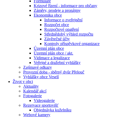
Formuláře
Krizové řízení - informace pro občany
Záměry, prodeje a pronájmy
Ekonomika obce
Informace o zveřejnění
Rozpočet obce
Rozpočtové opatření
Střednědobý výhled rozpočtu
Závěrečné účty
Kontroly příspěvkové organizace
Územní plán obce
Územní plán obce / akt.
Vidimace a legalizace
Veřejné a dražební vyhlášky
Zajímavé odkazy
Provozní doba - sběrný dvůr Přelouč
Vyhlášky obce Veselí
Život v obci
Aktuality
Kalendář akcí
Fotogalerie
Videogalerie
Rezervace sportovišť
Objednávka kuželníku
Webové kamery