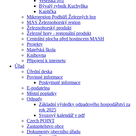
Veselská tvrz
Bývalý rybník Kuchyňka
Kaplička
Mikroregion Podhůří Železných hor
MAS Železnohorský region
Železnohorský produkt
Železné hory - regionální produkt
Centrální plocha před hostincem MASH
Projekty
Mateřská škola
Knihovna
Připojení k internetu
Úřad
Úřední deska
Povinné informace
Poskytnuté informace
E-podatelna
Místní poplatky
Odpady
Základní výsledky odpadového hospodářství za
rok 2025
Svozový kalendář v pdf
Czech POINT
Zastupitelstvo obce
Dokumenty obecního úřadu