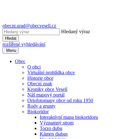
obecni.urad@obecveseli.cz
Hledaný výraz
Hledat
rozšířené vyhledávání
Menu
Obec
O obci
Virtuální prohlídka obce
Historie obce
Obecní znak
Kroniky obce Veselí
Náš mapový portál
Ortofotomapy obce od roku 1950
Rody a grunty
Biokoridor
Interaktivní mapa biokoridoru
Významný strom
Torzo dubu
Kámen diabas