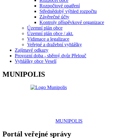
Rozpočet obce
Rozpočtové opatření
Střednědobý výhled rozpočtu
Závěrečné účty
Kontroly příspěvkové organizace
Územní plán obce
Územní plán obce / akt.
Vidimace a legalizace
Veřejné a dražební vyhlášky
Zajímavé odkazy
Provozní doba - sběrný dvůr Přelouč
Vyhlášky obce Veselí
MUNIPOLIS
MUNIPOLIS
Portál veřejné správy