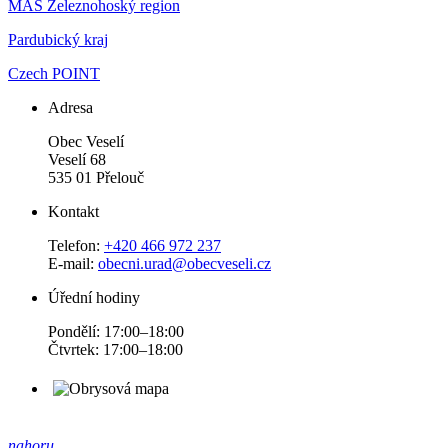
MAS Železnohoský region
Pardubický kraj
Czech POINT
Adresa
Obec Veselí
Veselí 68
535 01 Přelouč
Kontakt
Telefon:
+420 466 972 237
E-mail:
obecni.urad@obecveseli.cz
Úřední hodiny
Pondělí: 17:00–18:00
Čtvrtek: 17:00–18:00
nahoru