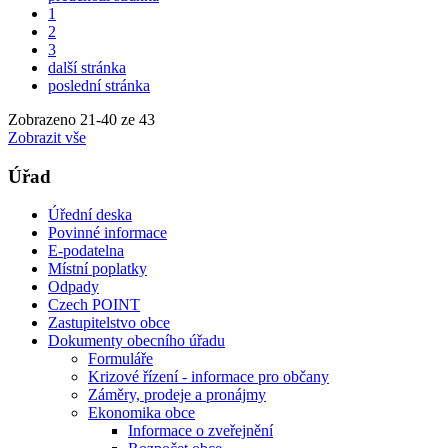
1
2
3
další stránka
poslední stránka
Zobrazeno
21
-
40
ze 43
Zobrazit vše
Úřad
Úřední deska
Povinné informace
E-podatelna
Místní poplatky
Odpady
Czech POINT
Zastupitelstvo obce
Dokumenty obecního úřadu
Formuláře
Krizové řízení - informace pro občany
Záměry, prodeje a pronájmy
Ekonomika obce
Informace o zveřejnění