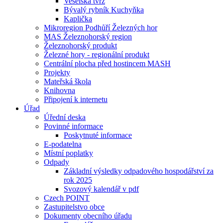
Veselská tvrz
Bývalý rybník Kuchyňka
Kaplička
Mikroregion Podhůří Železných hor
MAS Železnohorský region
Železnohorský produkt
Železné hory - regionální produkt
Centrální plocha před hostincem MASH
Projekty
Mateřská škola
Knihovna
Připojení k internetu
Úřad
Úřední deska
Povinné informace
Poskytnuté informace
E-podatelna
Místní poplatky
Odpady
Základní výsledky odpadového hospodářství za
rok 2025
Svozový kalendář v pdf
Czech POINT
Zastupitelstvo obce
Dokumenty obecního úřadu