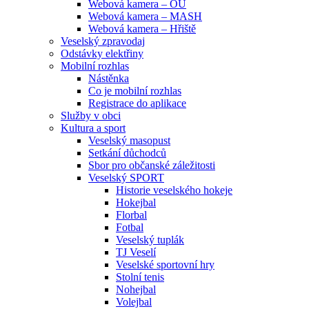
Webová kamera – OU
Webová kamera – MASH
Webová kamera – Hřiště
Veselský zpravodaj
Odstávky elektřiny
Mobilní rozhlas
Nástěnka
Co je mobilní rozhlas
Registrace do aplikace
Služby v obci
Kultura a sport
Veselský masopust
Setkání důchodců
Sbor pro občanské záležitosti
Veselský SPORT
Historie veselského hokeje
Hokejbal
Florbal
Fotbal
Veselský tuplák
TJ Veselí
Veselské sportovní hry
Stolní tenis
Nohejbal
Volejbal