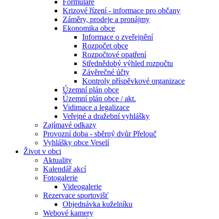
Formuláře
Krizové řízení - informace pro občany
Záměry, prodeje a pronájmy
Ekonomika obce
Informace o zveřejnění
Rozpočet obce
Rozpočtové opatření
Střednědobý výhled rozpočtu
Závěrečné účty
Kontroly příspěvkové organizace
Územní plán obce
Územní plán obce / akt.
Vidimace a legalizace
Veřejné a dražební vyhlášky
Zajímavé odkazy
Provozní doba - sběrný dvůr Přelouč
Vyhlášky obce Veselí
Život v obci
Aktuality
Kalendář akcí
Fotogalerie
Videogalerie
Rezervace sportovišť
Objednávka kuželníku
Webové kamery