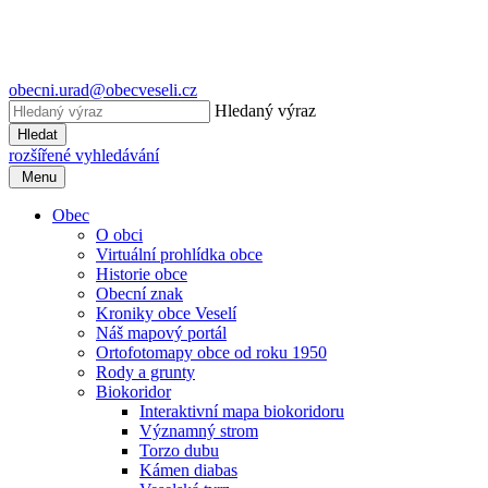
obecni.urad@obecveseli.cz
Hledaný výraz
Hledat
rozšířené vyhledávání
Menu
Obec
O obci
Virtuální prohlídka obce
Historie obce
Obecní znak
Kroniky obce Veselí
Náš mapový portál
Ortofotomapy obce od roku 1950
Rody a grunty
Biokoridor
Interaktivní mapa biokoridoru
Významný strom
Torzo dubu
Kámen diabas