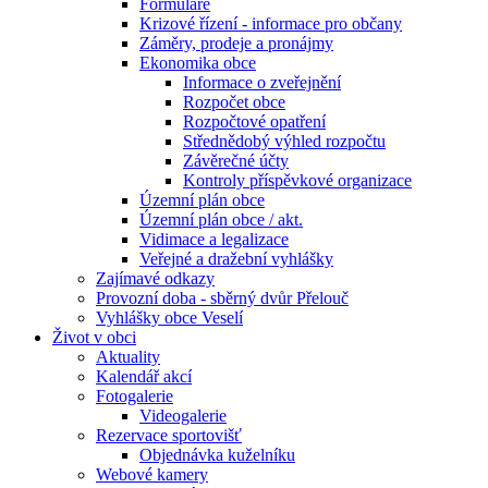
Formuláře
Krizové řízení - informace pro občany
Záměry, prodeje a pronájmy
Ekonomika obce
Informace o zveřejnění
Rozpočet obce
Rozpočtové opatření
Střednědobý výhled rozpočtu
Závěrečné účty
Kontroly příspěvkové organizace
Územní plán obce
Územní plán obce / akt.
Vidimace a legalizace
Veřejné a dražební vyhlášky
Zajímavé odkazy
Provozní doba - sběrný dvůr Přelouč
Vyhlášky obce Veselí
Život v obci
Aktuality
Kalendář akcí
Fotogalerie
Videogalerie
Rezervace sportovišť
Objednávka kuželníku
Webové kamery