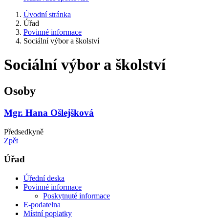
Úvodní stránka
Úřad
Povinné informace
Sociální výbor a školství
Sociální výbor a školství
Osoby
Mgr. Hana Ošlejšková
Předsedkyně
Zpět
Úřad
Úřední deska
Povinné informace
Poskytnuté informace
E-podatelna
Místní poplatky