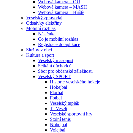
Webová kamera – OU
Webová kamera – MASH
Webová kamera – Hřiště
Veselský zpravodaj
Odstávky elektřiny
Mobilní rozhlas
Nástěnka
Co je mobilní rozhlas
Registrace do aplikace
Služby v obci
Kultura a sport
Veselský masopust
Setkání důchodců
Sbor pro občanské záležitosti
Veselský SPORT
Historie veselského hokeje
Hokejbal
Florbal
Fotbal
Veselský tuplák
TJ Veselí
Veselské sportovní hry
Stolní tenis
Nohejbal
Volejbal