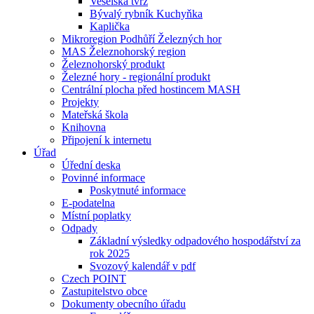
Veselská tvrz
Bývalý rybník Kuchyňka
Kaplička
Mikroregion Podhůří Železných hor
MAS Železnohorský region
Železnohorský produkt
Železné hory - regionální produkt
Centrální plocha před hostincem MASH
Projekty
Mateřská škola
Knihovna
Připojení k internetu
Úřad
Úřední deska
Povinné informace
Poskytnuté informace
E-podatelna
Místní poplatky
Odpady
Základní výsledky odpadového hospodářství za
rok 2025
Svozový kalendář v pdf
Czech POINT
Zastupitelstvo obce
Dokumenty obecního úřadu