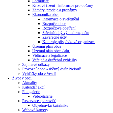
Formuláře
Krizové řízení - informace pro občany
Záměry, prodeje a pronájmy
Ekonomika obce
Informace o zveřejnění
Rozpočet obce
Rozpočtové opatření
Střednědobý výhled rozpočtu
Závěrečné účty
Kontroly příspěvkové organizace
Územní plán obce
Územní plán obce / akt.
Vidimace a legalizace
Veřejné a dražební vyhlášky
Zajímavé odkazy
Provozní doba - sběrný dvůr Přelouč
Vyhlášky obce Veselí
Život v obci
Aktuality
Kalendář akcí
Fotogalerie
Videogalerie
Rezervace sportovišť
Objednávka kuželníku
Webové kamery