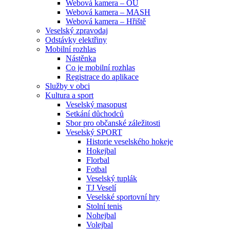
Webová kamera – OU
Webová kamera – MASH
Webová kamera – Hřiště
Veselský zpravodaj
Odstávky elektřiny
Mobilní rozhlas
Nástěnka
Co je mobilní rozhlas
Registrace do aplikace
Služby v obci
Kultura a sport
Veselský masopust
Setkání důchodců
Sbor pro občanské záležitosti
Veselský SPORT
Historie veselského hokeje
Hokejbal
Florbal
Fotbal
Veselský tuplák
TJ Veselí
Veselské sportovní hry
Stolní tenis
Nohejbal
Volejbal