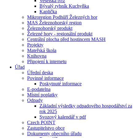
Veselská tvrz
Bývalý rybník Kuchyňka
Kaplička
Mikroregion Podhůří Železných hor
MAS Železnohorský region
Železnohorský produkt
Železné hory - regionální produkt
Centrální plocha před hostincem MASH
Projekty
Mateřská škola
Knihovna
Připojení k internetu
Úřad
Úřední deska
Povinné informace
Poskytnuté informace
E-podatelna
Místní poplatky
Odpady
Základní výsledky odpadového hospodářství za
rok 2025
Svozový kalendář v pdf
Czech POINT
Zastupitelstvo obce
Dokumenty obecního úřadu