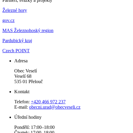
Partneři, svazky a projekty
Železné hory
gov.cz
MAS Železnohoský region
Pardubický kraj
Czech POINT
Adresa
Obec Veselí
Veselí 68
535 01 Přelouč
Kontakt
Telefon:
+420 466 972 237
E-mail:
obecni.urad@obecveseli.cz
Úřední hodiny
Pondělí: 17:00–18:00
Čtvrtek: 17:00–18:00