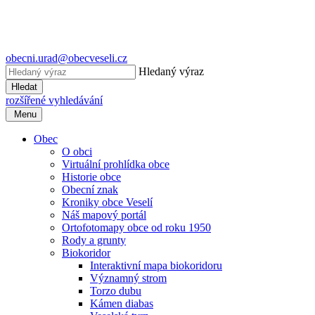
obecni.urad@obecveseli.cz
Hledaný výraz
Hledat
rozšířené vyhledávání
Menu
Obec
O obci
Virtuální prohlídka obce
Historie obce
Obecní znak
Kroniky obce Veselí
Náš mapový portál
Ortofotomapy obce od roku 1950
Rody a grunty
Biokoridor
Interaktivní mapa biokoridoru
Významný strom
Torzo dubu
Kámen diabas