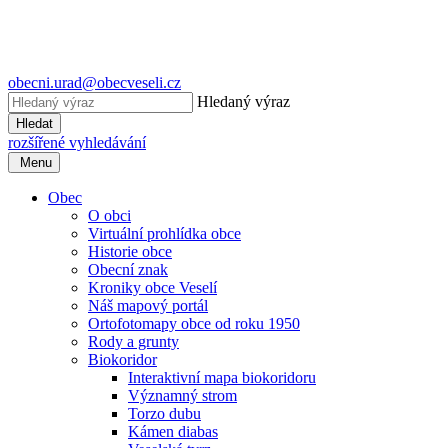
obecni.urad@obecveseli.cz
Hledaný výraz
Hledat
rozšířené vyhledávání
Menu
Obec
O obci
Virtuální prohlídka obce
Historie obce
Obecní znak
Kroniky obce Veselí
Náš mapový portál
Ortofotomapy obce od roku 1950
Rody a grunty
Biokoridor
Interaktivní mapa biokoridoru
Významný strom
Torzo dubu
Kámen diabas