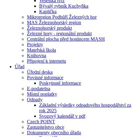
Veselská tvrz
Bývalý rybník Kuchyňka
Kaplička
Mikroregion Podhůří Železných hor
MAS Železnohorský region
Železnohorský produkt
Železné hory - regionální produkt
Centrální plocha před hostincem MASH
Projekty
Mateřská škola
Knihovna
Připojení k internetu
Úřad
Úřední deska
Povinné informace
Poskytnuté informace
E-podatelna
Místní poplatky
Odpady
Základní výsledky odpadového hospodářství za
rok 2025
Svozový kalendář v pdf
Czech POINT
Zastupitelstvo obce
Dokumenty obecního úřadu