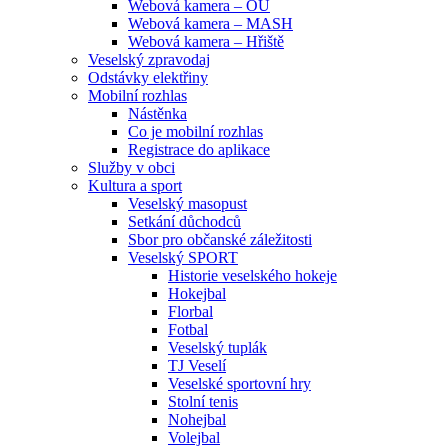
Webová kamera – OU
Webová kamera – MASH
Webová kamera – Hřiště
Veselský zpravodaj
Odstávky elektřiny
Mobilní rozhlas
Nástěnka
Co je mobilní rozhlas
Registrace do aplikace
Služby v obci
Kultura a sport
Veselský masopust
Setkání důchodců
Sbor pro občanské záležitosti
Veselský SPORT
Historie veselského hokeje
Hokejbal
Florbal
Fotbal
Veselský tuplák
TJ Veselí
Veselské sportovní hry
Stolní tenis
Nohejbal
Volejbal