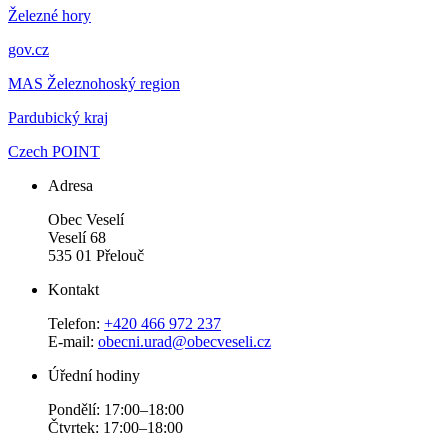
Železné hory
gov.cz
MAS Železnohoský region
Pardubický kraj
Czech POINT
Adresa
Obec Veselí
Veselí 68
535 01 Přelouč
Kontakt
Telefon:
+420 466 972 237
E-mail:
obecni.urad@obecveseli.cz
Úřední hodiny
Pondělí: 17:00–18:00
Čtvrtek: 17:00–18:00