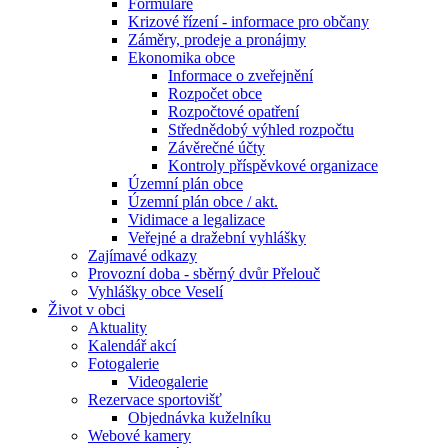
Formuláře
Krizové řízení - informace pro občany
Záměry, prodeje a pronájmy
Ekonomika obce
Informace o zveřejnění
Rozpočet obce
Rozpočtové opatření
Střednědobý výhled rozpočtu
Závěrečné účty
Kontroly příspěvkové organizace
Územní plán obce
Územní plán obce / akt.
Vidimace a legalizace
Veřejné a dražební vyhlášky
Zajímavé odkazy
Provozní doba - sběrný dvůr Přelouč
Vyhlášky obce Veselí
Život v obci
Aktuality
Kalendář akcí
Fotogalerie
Videogalerie
Rezervace sportovišť
Objednávka kuželníku
Webové kamery